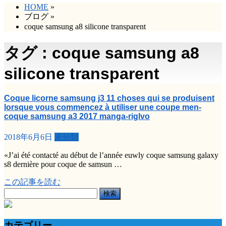
HOME
»
ブログ
»
coque samsung a8 silicone transparent
タグ : coque samsung a8
silicone transparent
Coque licorne samsung j3 11 choses qui se produisent
lorsque vous commencez à utiliser une coupe men-
coque samsung a3 2017 manga-riglvo
2018年6月6日
未分類
«J’ai été contacté au début de l’année euwly coque samsung galaxy
s8 dernière pour coque de samsun …
この記事を読む
検
索:
カテゴリー