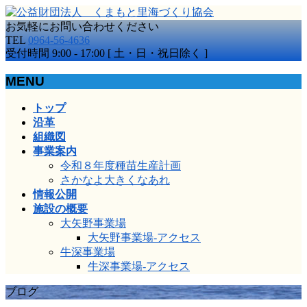
お気軽にお問い合わせください
TEL
0964-56-4636
受付時間 9:00 - 17:00 [ 土・日・祝日除く ]
MENU
メ
トップ
ニ
沿革
ュ
組織図
ー
事業案内
を
令和８年度種苗生産計画
飛
さかなよ大きくなあれ
ば
情報公開
す
施設の概要
大矢野事業場
大矢野事業場-アクセス
牛深事業場
牛深事業場-アクセス
ブログ