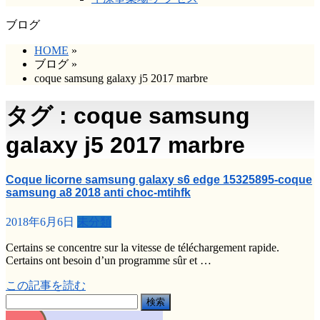
ブログ
HOME
»
ブログ
»
coque samsung galaxy j5 2017 marbre
タグ : coque samsung
galaxy j5 2017 marbre
Coque licorne samsung galaxy s6 edge 15325895-coque
samsung a8 2018 anti choc-mtihfk
2018年6月6日
未分類
Certains se concentre sur la vitesse de téléchargement rapide.
Certains ont besoin d’un programme sûr et …
この記事を読む
検
索: