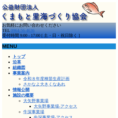
お気軽にお問い合わせください
TEL
0964-56-4636
受付時間 9:00 - 17:00 [ 土・日・祝日除く ]
MENU
メ
トップ
ニ
沿革
ュ
組織図
ー
事業案内
を
令和８年度種苗生産計画
飛
さかなよ大きくなあれ
ば
情報公開
す
施設の概要
大矢野事業場
大矢野事業場-アクセス
牛深事業場
牛深事業場-アクセス