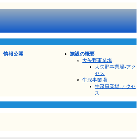
情報公開
施設の概要
大矢野事業場
大矢野事業場-アク
セス
牛深事業場
牛深事業場-アクセ
ス