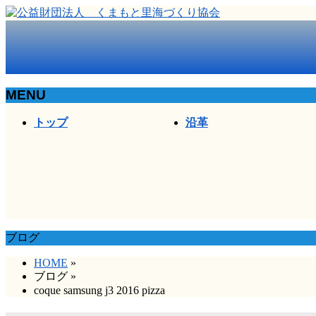
MENU
メ
トップ
沿革
ニ
ュ
ー
を
飛
ば
す
ブログ
HOME
»
ブログ
»
coque samsung j3 2016 pizza