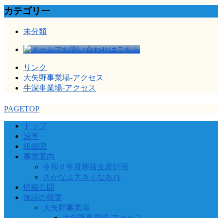
カテゴリー
未分類
リンク
大矢野事業場-アクセス
牛深事業場-アクセス
PAGETOP
トップ
沿革
組織図
事業案内
令和８年度種苗生産計画
さかなよ大きくなあれ
情報公開
施設の概要
大矢野事業場
大矢野事業場-アクセス