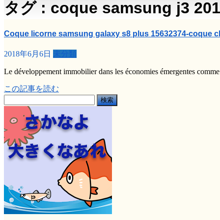
タグ : coque samsung j3 201
Coque licorne samsung galaxy s8 plus 15632374-coque c
2018年6月6日
未分類
Le développement immobilier dans les économies émergentes comme e
この記事を読む
検
索: