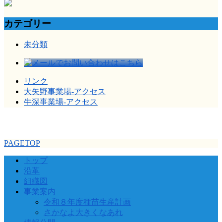
索:
カテゴリー
未分類
リンク
大矢野事業場-アクセス
牛深事業場-アクセス
PAGETOP
トップ
沿革
組織図
事業案内
令和８年度種苗生産計画
さかなよ大きくなあれ