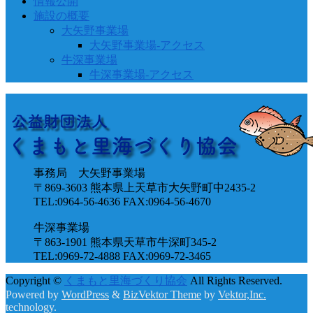
情報公開
施設の概要
大矢野事業場
大矢野事業場-アクセス
牛深事業場
牛深事業場-アクセス
事務局 大矢野事業場
〒869-3603 熊本県上天草市大矢野町中2435-2
TEL:0964-56-4636 FAX:0964-56-4670
牛深事業場
〒863-1901 熊本県天草市牛深町345-2
TEL:0969-72-4888 FAX:0969-72-3465
Copyright ©
くまもと里海づくり協会
All Rights Reserved.
Powered by
WordPress
&
BizVektor Theme
by
Vektor,Inc.
technology.