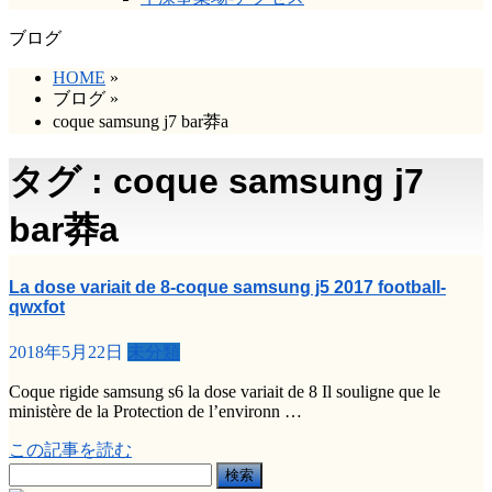
ブログ
HOME
»
ブログ
»
coque samsung j7 bar莽a
タグ : coque samsung j7
bar莽a
La dose variait de 8-coque samsung j5 2017 football-
qwxfot
2018年5月22日
未分類
Coque rigide samsung s6 la dose variait de 8 Il souligne que le
ministère de la Protection de l’environn …
この記事を読む
検