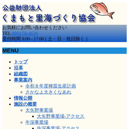
お気軽にお問い合わせください
TEL
0964-56-4636
受付時間 9:00 - 17:00 [ 土・日・祝日除く ]
MENU
メ
トップ
ニ
沿革
ュ
組織図
ー
事業案内
を
令和８年度種苗生産計画
飛
さかなよ大きくなあれ
ば
情報公開
す
施設の概要
大矢野事業場
大矢野事業場-アクセス
牛深事業場
牛深事業場-アクセス