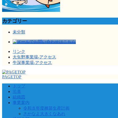
カテゴリー
未分類
リンク
大矢野事業場-アクセス
牛深事業場-アクセス
PAGETOP
トップ
沿革
組織図
事業案内
令和８年度種苗生産計画
さかなよ大きくなあれ