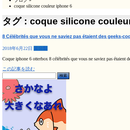
ブログ
»
coque silicone couleur iphone 6
タグ : coque silicone couleu
8 Célébrités que vous ne saviez pas étaient des geeks-coq
2018年6月22日
未分類
Coque iphone 6 otterbox 8 célébrités que vous ne saviez pas étaient 
この記事を読む
検
索: