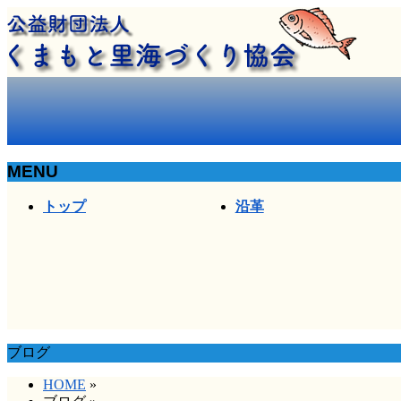
MENU
メ
トップ
沿革
ニ
ュ
ー
を
飛
ば
す
ブログ
HOME
»