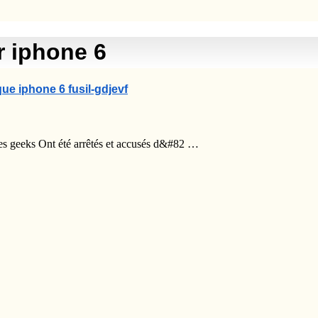
r iphone 6
ue iphone 6 fusil-gdjevf
des geeks Ont été arrêtés et accusés d&#82 …