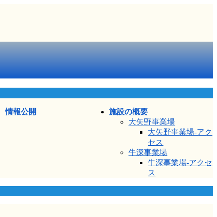
情報公開
施設の概要
大矢野事業場
大矢野事業場-アク
セス
牛深事業場
牛深事業場-アクセ
ス