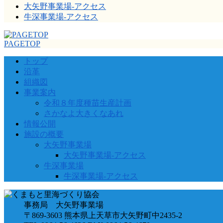
大矢野事業場-アクセス
牛深事業場-アクセス
PAGETOP
トップ
沿革
組織図
事業案内
令和８年度種苗生産計画
さかなよ大きくなあれ
情報公開
施設の概要
大矢野事業場
大矢野事業場-アクセス
牛深事業場
牛深事業場-アクセス
事務局 大矢野事業場
〒869-3603 熊本県上天草市大矢野町中2435-2