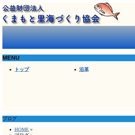
MENU
メ
トップ
沿革
ニ
ュ
ー
を
飛
ば
す
ブログ
HOME
»