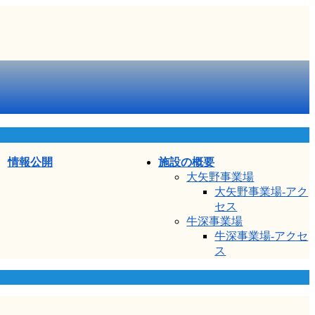
情報公開
施設の概要
大矢野事業場
大矢野事業場-アク
セス
牛深事業場
牛深事業場-アクセ
ス