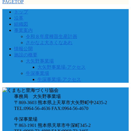
PAGETOP
トップ
沿革
組織図
事業案内
令和８年度種苗生産計画
さかなよ大きくなあれ
情報公開
施設の概要
大矢野事業場
大矢野事業場-アクセス
牛深事業場
牛深事業場-アクセス
事務局 大矢野事業場
〒869-3603 熊本県上天草市大矢野町中2435-2
TEL:0964-56-4636 FAX:0964-56-4670
牛深事業場
〒863-1901 熊本県天草市牛深町345-2