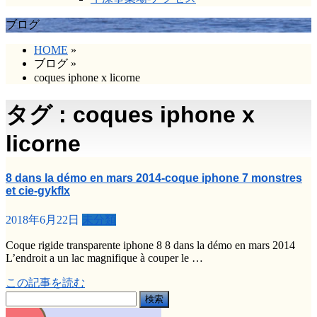
ブログ
HOME
»
ブログ
»
coques iphone x licorne
タグ : coques iphone x
licorne
8 dans la démo en mars 2014-coque iphone 7 monstres
et cie-gykflx
2018年6月22日
未分類
Coque rigide transparente iphone 8 8 dans la démo en mars 2014
L’endroit a un lac magnifique à couper le …
この記事を読む
検
索: