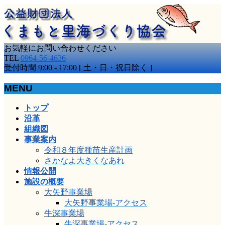
お気軽にお問い合わせください
TEL
0964-56-4636
受付時間 9:00 - 17:00 [ 土・日・祝日除く ]
MENU
メ
トップ
ニ
沿革
ュ
組織図
ー
事業案内
を
令和８年度種苗生産計画
飛
さかなよ大きくなあれ
ば
情報公開
す
施設の概要
大矢野事業場
大矢野事業場-アクセス
牛深事業場
牛深事業場-アクセス