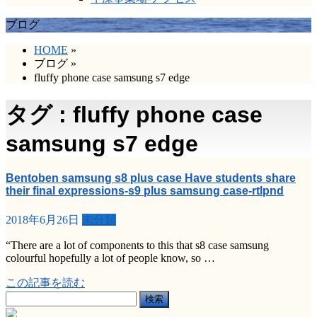
ブログ
HOME
»
ブログ
»
fluffy phone case samsung s7 edge
タグ : fluffy phone case
samsung s7 edge
Bentoben samsung s8 plus case Have students share
their final expressions-s9 plus samsung case-rtlpnd
2018年6月26日
未分類
“There are a lot of components to this that s8 case samsung
colourful hopefully a lot of people know, so …
この記事を読む
検
索: