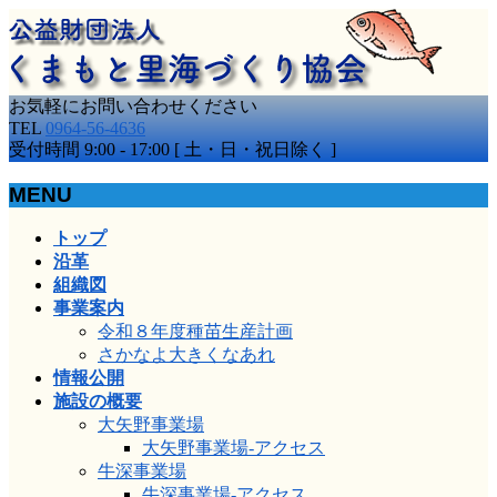
お気軽にお問い合わせください
TEL
0964-56-4636
受付時間 9:00 - 17:00 [ 土・日・祝日除く ]
MENU
メ
トップ
ニ
沿革
ュ
組織図
ー
事業案内
を
令和８年度種苗生産計画
飛
さかなよ大きくなあれ
ば
情報公開
す
施設の概要
大矢野事業場
大矢野事業場-アクセス
牛深事業場
牛深事業場-アクセス