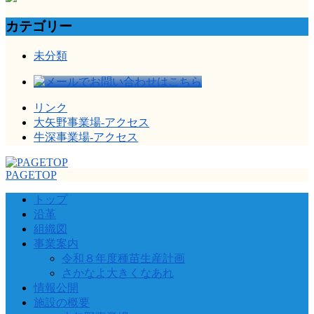
カテゴリー
未分類
リンク
大矢野事業場-アクセス
牛深事業場-アクセス
PAGETOP
トップ
沿革
組織図
事業案内
令和８年度種苗生産計画
さかなよ大きくなあれ
情報公開
施設の概要