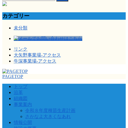
索:
カテゴリー
未分類
リンク
大矢野事業場-アクセス
牛深事業場-アクセス
PAGETOP
トップ
沿革
組織図
事業案内
令和８年度種苗生産計画
さかなよ大きくなあれ
情報公開