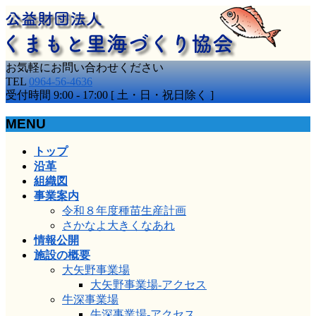
お気軽にお問い合わせください
TEL
0964-56-4636
受付時間 9:00 - 17:00 [ 土・日・祝日除く ]
MENU
メ
トップ
ニ
沿革
ュ
組織図
ー
事業案内
を
令和８年度種苗生産計画
飛
さかなよ大きくなあれ
ば
情報公開
す
施設の概要
大矢野事業場
大矢野事業場-アクセス
牛深事業場
牛深事業場-アクセス