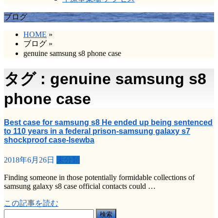
ブログ
HOME
»
ブログ
»
genuine samsung s8 phone case
タグ : genuine samsung s8
phone case
Best case for samsung s8 He ended up being sentenced
to 110 years in a federal prison-samsung galaxy s7
shockproof case-lsewba
2018年6月26日
未分類
Finding someone in those potentially formidable collections of
samsung galaxy s8 case official contacts could …
この記事を読む
検