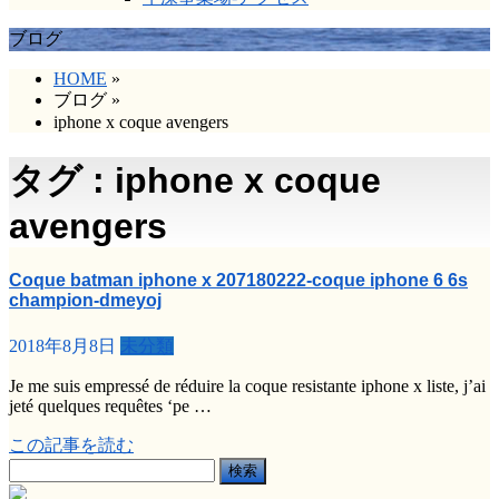
ブログ
HOME
»
ブログ
»
iphone x coque avengers
タグ : iphone x coque
avengers
Coque batman iphone x 207180222-coque iphone 6 6s
champion-dmeyoj
2018年8月8日
未分類
Je me suis empressé de réduire la coque resistante iphone x liste, j’ai
jeté quelques requêtes ‘pe …
この記事を読む
検
索: