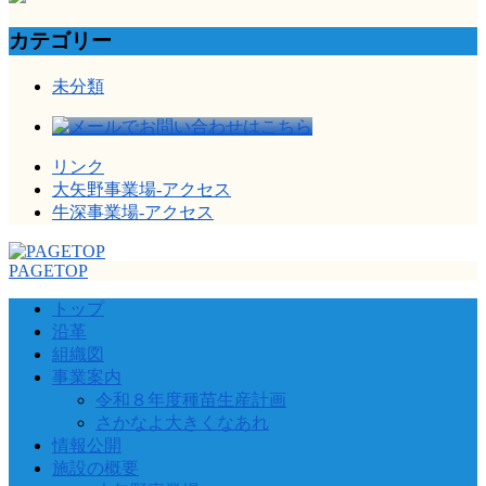
カテゴリー
未分類
リンク
大矢野事業場-アクセス
牛深事業場-アクセス
PAGETOP
トップ
沿革
組織図
事業案内
令和８年度種苗生産計画
さかなよ大きくなあれ
情報公開
施設の概要