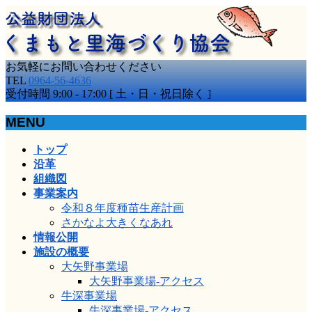
お気軽にお問い合わせください
TEL
0964-56-4636
受付時間 9:00 - 17:00 [ 土・日・祝日除く ]
MENU
メ
トップ
ニ
沿革
ュ
組織図
ー
事業案内
を
令和８年度種苗生産計画
飛
さかなよ大きくなあれ
ば
情報公開
す
施設の概要
大矢野事業場
大矢野事業場-アクセス
牛深事業場
牛深事業場-アクセス