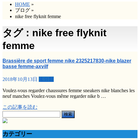
HOME
»
ブログ
»
nike free flyknit femme
タグ : nike free flyknit
femme
Brassière de sport femme nike 2325217830-nike blazer
basse femme-axvilf
2018年10月13日
未分類
Voulez-vous regarder chaussures femme sneakers nike blanches les
neuf manches Voulez-vous même regarder nike b …
この記事を読む
検
索:
カテゴリー