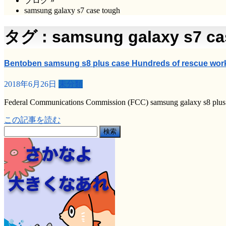
ブログ
»
samsung galaxy s7 case tough
タグ : samsung galaxy s7 ca
Bentoben samsung s8 plus case Hundreds of rescue work
2018年6月26日
未分類
Federal Communications Commission (FCC) samsung galaxy s8 plus ha
この記事を読む
検
索: