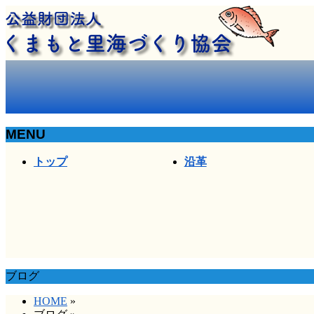
MENU
メ
トップ
沿革
ニ
ュ
ー
を
飛
ば
す
ブログ
HOME
»