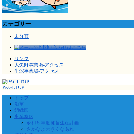
カテゴリー
未分類
リンク
大矢野事業場-アクセス
牛深事業場-アクセス
PAGETOP
トップ
沿革
組織図
事業案内
令和８年度種苗生産計画
さかなよ大きくなあれ