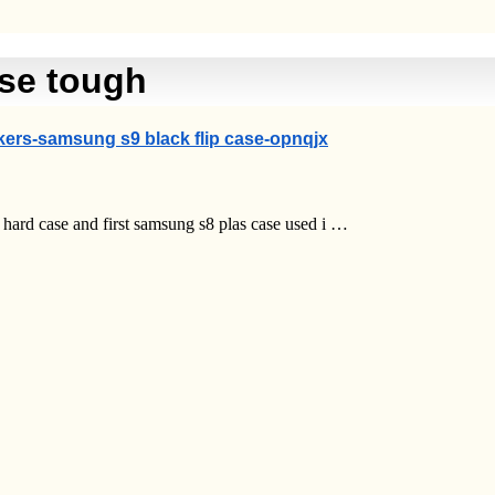
se tough
ers-samsung s9 black flip case-opnqjx
rd case and first samsung s8 plas case used i …