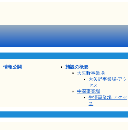
情報公開
施設の概要
大矢野事業場
大矢野事業場-アク
セス
牛深事業場
牛深事業場-アクセ
ス