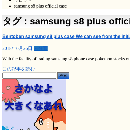
ブログ
»
samsung s8 plus official case
タグ : samsung s8 plus offici
Bentoben samsung s8 plus case We can see from the init
2018年6月26日
未分類
With the facility of trading samsung s8 phone case pokemon stocks o
この記事を読む
検
索: