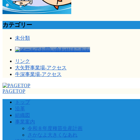
カテゴリー
未分類
リンク
大矢野事業場-アクセス
牛深事業場-アクセス
PAGETOP
トップ
沿革
組織図
事業案内
令和８年度種苗生産計画
さかなよ大きくなあれ