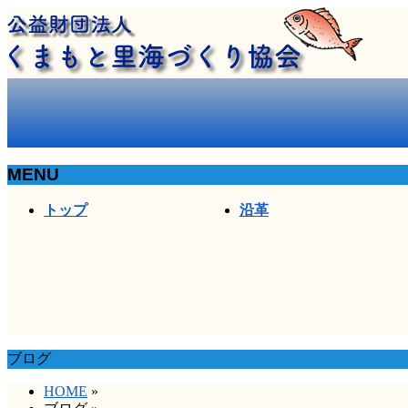
MENU
メ
トップ
沿革
ニ
ュ
ー
を
飛
ば
す
ブログ
HOME
»