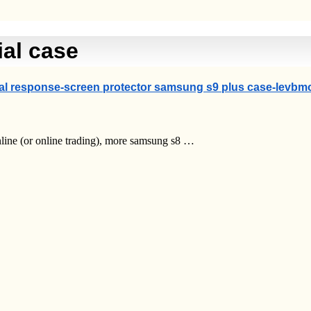
al case
ial response-screen protector samsung s9 plus case-levbm
nline (or online trading), more samsung s8 …