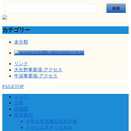
検
索:
カテゴリー
未分類
リンク
大矢野事業場-アクセス
牛深事業場-アクセス
PAGETOP
トップ
沿革
組織図
事業案内
令和８年度種苗生産計画
さかなよ大きくなあれ