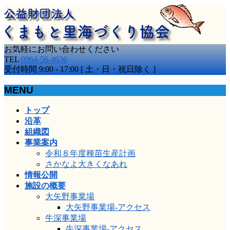
お気軽にお問い合わせください
TEL
0964-56-4636
受付時間 9:00 - 17:00 [ 土・日・祝日除く ]
MENU
メ
トップ
ニ
沿革
ュ
組織図
ー
事業案内
を
令和８年度種苗生産計画
飛
さかなよ大きくなあれ
ば
情報公開
す
施設の概要
大矢野事業場
大矢野事業場-アクセス
牛深事業場
牛深事業場-アクセス