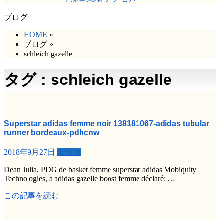
ブログ
HOME
»
ブログ
»
schleich gazelle
タグ : schleich gazelle
Superstar adidas femme noir 138181067-adidas tubular
runner bordeaux-pdhcnw
2018年9月27日
未分類
Dean Julia, PDG de basket femme superstar adidas Mobiquity
Technologies, a adidas gazelle boost femme déclaré: …
この記事を読む