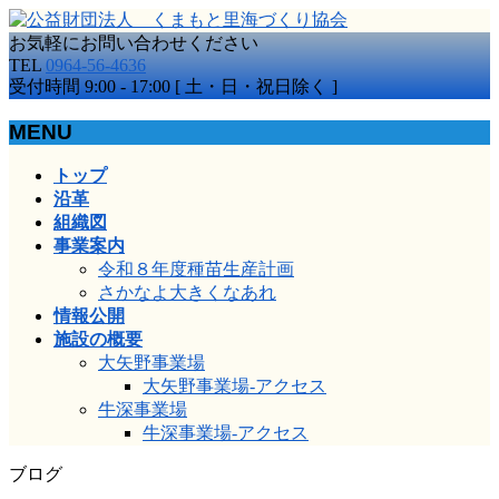
お気軽にお問い合わせください
TEL
0964-56-4636
受付時間 9:00 - 17:00 [ 土・日・祝日除く ]
MENU
メ
トップ
ニ
沿革
ュ
組織図
ー
事業案内
を
令和８年度種苗生産計画
飛
さかなよ大きくなあれ
ば
情報公開
す
施設の概要
大矢野事業場
大矢野事業場-アクセス
牛深事業場
牛深事業場-アクセス
ブログ