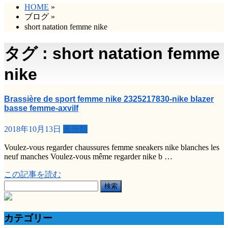
HOME
»
ブログ
»
short natation femme nike
タグ : short natation femme
nike
Brassière de sport femme nike 2325217830-nike blazer
basse femme-axvilf
2018年10月13日
未分類
Voulez-vous regarder chaussures femme sneakers nike blanches les
neuf manches Voulez-vous même regarder nike b …
この記事を読む
検
索:
カテゴリー