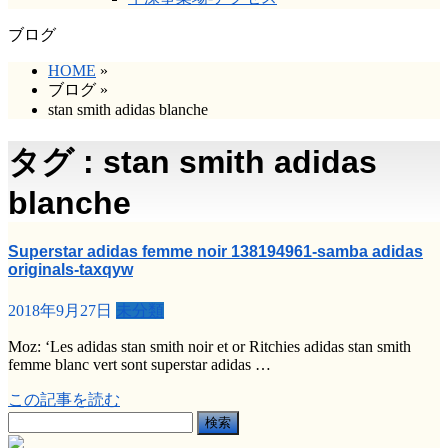
ブログ
HOME
»
ブログ
»
stan smith adidas blanche
タグ : stan smith adidas
blanche
Superstar adidas femme noir 138194961-samba adidas
originals-taxqyw
2018年9月27日
未分類
Moz: ‘Les adidas stan smith noir et or Ritchies adidas stan smith
femme blanc vert sont superstar adidas …
この記事を読む
検
索: