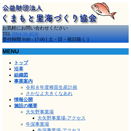
お気軽にお問い合わせください
TEL
0964-56-4636
受付時間 9:00 - 17:00 [ 土・日・祝日除く ]
MENU
メ
トップ
ニ
沿革
ュ
組織図
ー
事業案内
を
令和８年度種苗生産計画
飛
さかなよ大きくなあれ
ば
情報公開
す
施設の概要
大矢野事業場
大矢野事業場-アクセス
牛深事業場
牛深事業場-アクセス