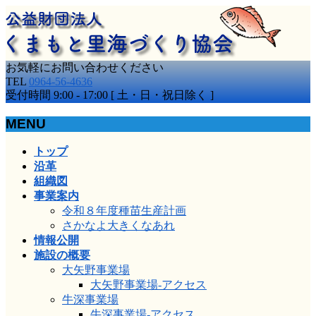
お気軽にお問い合わせください
TEL
0964-56-4636
受付時間 9:00 - 17:00 [ 土・日・祝日除く ]
MENU
メ
トップ
ニ
沿革
ュ
組織図
ー
事業案内
を
令和８年度種苗生産計画
飛
さかなよ大きくなあれ
ば
情報公開
す
施設の概要
大矢野事業場
大矢野事業場-アクセス
牛深事業場
牛深事業場-アクセス