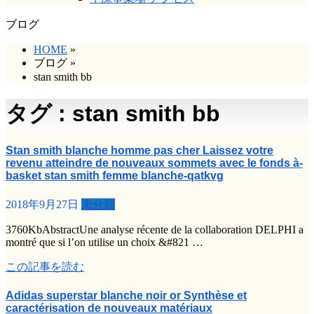
ブログ
HOME
»
ブログ
»
stan smith bb
タグ : stan smith bb
Stan smith blanche homme pas cher Laissez votre
revenu atteindre de nouveaux sommets avec le fonds à-
basket stan smith femme blanche-qatkvg
2018年9月27日
未分類
3760KbAbstractUne analyse récente de la collaboration DELPHI a
montré que si l’on utilise un choix &#821 …
この記事を読む
Adidas superstar blanche noir or Synthèse et
caractérisation de nouveaux matériaux