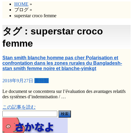
HOME
»
ブログ
»
superstar croco femme
タグ : superstar croco
femme
Stan smith blanche homme pas cher Polarisation et
confrontation dans les zones rurales du Bangladesh-
stan smith femme noire et blanche-yimkgt
2018年9月27日
未分類
Le document se concentrera sur l’évaluation des avantages relatifs
des systèmes d’indemnisation / …
この記事を読む
検
索: