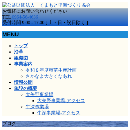
お気軽にお問い合わせください
TEL
0964-56-4636
受付時間 9:00 - 17:00 [ 土・日・祝日除く ]
MENU
メ
トップ
ニ
沿革
ュ
組織図
ー
事業案内
を
令和８年度種苗生産計画
飛
さかなよ大きくなあれ
ば
情報公開
す
施設の概要
大矢野事業場
大矢野事業場-アクセス
牛深事業場
牛深事業場-アクセス
ブログ