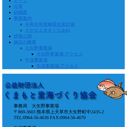
トップ
沿革
組織図
事業案内
令和８年度種苗生産計画
さかなよ大きくなあれ
情報公開
施設の概要
大矢野事業場
大矢野事業場-アクセス
牛深事業場
牛深事業場-アクセス
事務局 大矢野事業場
〒869-3603 熊本県上天草市大矢野町中2435-2
TEL:0964-56-4636 FAX:0964-56-4670