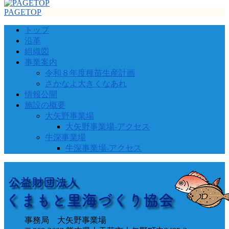
PAGETOP
トップ
沿革
組織図
事業案内
令和８年度種苗生産計画
さかなよ大きくなあれ
情報公開
施設の概要
大矢野事業場
大矢野事業場-アクセス
牛深事業場
牛深事業場-アクセス
事務局 大矢野事業場