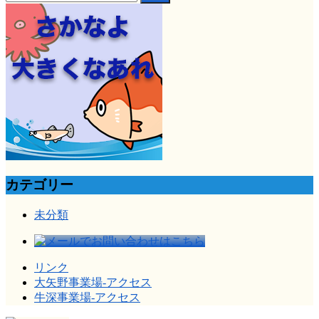
索:
カテゴリー
未分類
リンク
大矢野事業場-アクセス
牛深事業場-アクセス