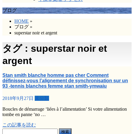
ブログ
HOME
»
ブログ
»
superstar noir et argent
タグ : superstar noir et
argent
Stan smith blanche homme pas cher Comment
définissez-vous l’alignement de synchronisation sur un
93 -tennis blanches femme stan smith-ymwaiu
2018年9月27日
未分類
Boucles de démarrage ‘liées à l’alimentation’ Si votre alimentation
tombe en panne ‘no …
この記事を読む
検