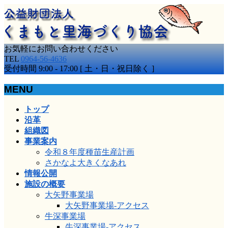
お気軽にお問い合わせください
TEL
0964-56-4636
受付時間 9:00 - 17:00 [ 土・日・祝日除く ]
MENU
メ
トップ
ニ
沿革
ュ
組織図
ー
事業案内
を
令和８年度種苗生産計画
飛
さかなよ大きくなあれ
ば
情報公開
す
施設の概要
大矢野事業場
大矢野事業場-アクセス
牛深事業場
牛深事業場-アクセス