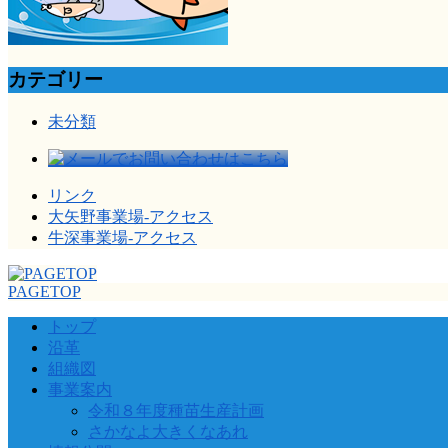
カテゴリー
未分類
リンク
大矢野事業場-アクセス
牛深事業場-アクセス
PAGETOP
トップ
沿革
組織図
事業案内
令和８年度種苗生産計画
さかなよ大きくなあれ