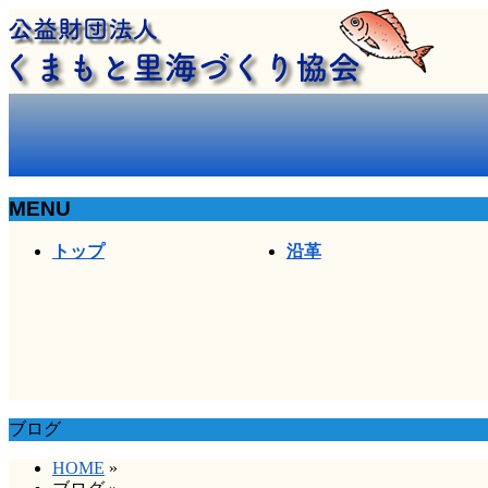
MENU
メ
トップ
沿革
ニ
ュ
ー
を
飛
ば
す
ブログ
HOME
»