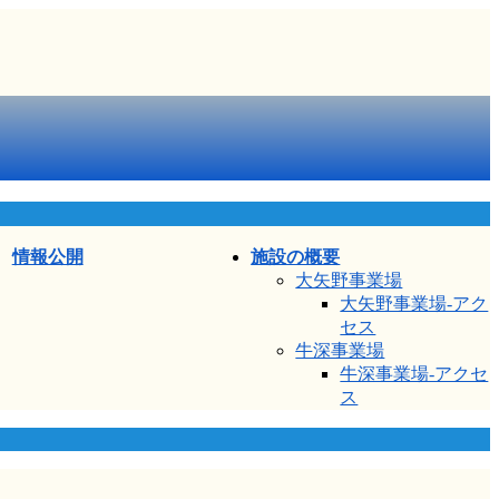
情報公開
施設の概要
大矢野事業場
大矢野事業場-アク
セス
牛深事業場
牛深事業場-アクセ
ス