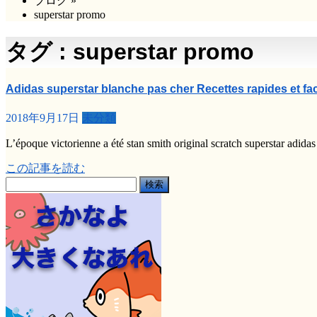
ブログ
»
superstar promo
タグ : superstar promo
Adidas superstar blanche pas cher Recettes rapides et fa
2018年9月17日
未分類
L’époque victorienne a été stan smith original scratch superstar adi
この記事を読む
検
索: