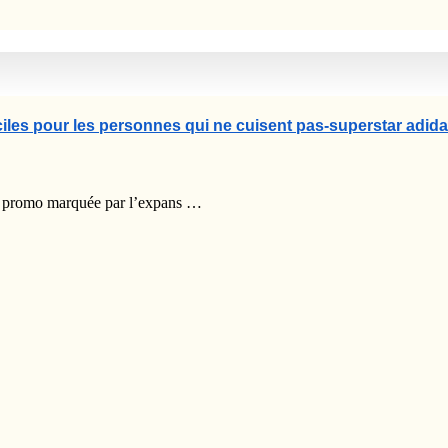
ciles pour les personnes qui ne cuisent pas-superstar adi
das promo marquée par l’expans …