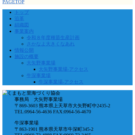
PAGETOP
トップ
沿革
組織図
事業案内
令和８年度種苗生産計画
さかなよ大きくなあれ
情報公開
施設の概要
大矢野事業場
大矢野事業場-アクセス
牛深事業場
牛深事業場-アクセス
事務局 大矢野事業場
〒869-3603 熊本県上天草市大矢野町中2435-2
TEL:0964-56-4636 FAX:0964-56-4670
牛深事業場
〒863-1901 熊本県天草市牛深町345-2