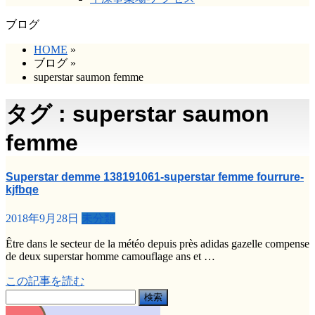
ブログ
HOME
»
ブログ
»
superstar saumon femme
タグ : superstar saumon
femme
Superstar demme 138191061-superstar femme fourrure-
kjfbqe
2018年9月28日
未分類
Être dans le secteur de la météo depuis près adidas gazelle compense
de deux superstar homme camouflage ans et …
この記事を読む
検
索: