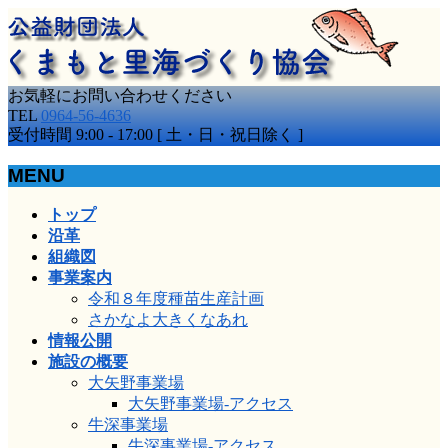
お気軽にお問い合わせください
TEL
0964-56-4636
受付時間 9:00 - 17:00 [ 土・日・祝日除く ]
MENU
メ
トップ
ニ
沿革
ュ
組織図
ー
事業案内
を
令和８年度種苗生産計画
飛
さかなよ大きくなあれ
ば
情報公開
す
施設の概要
大矢野事業場
大矢野事業場-アクセス
牛深事業場
牛深事業場-アクセス