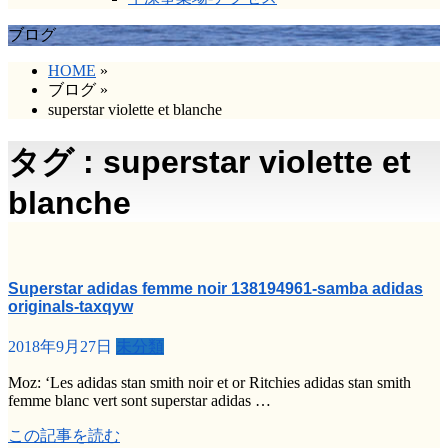
ブログ
HOME
»
ブログ
»
superstar violette et blanche
タグ : superstar violette et
blanche
Superstar adidas femme noir 138194961-samba adidas
originals-taxqyw
2018年9月27日
未分類
Moz: ‘Les adidas stan smith noir et or Ritchies adidas stan smith
femme blanc vert sont superstar adidas …
この記事を読む