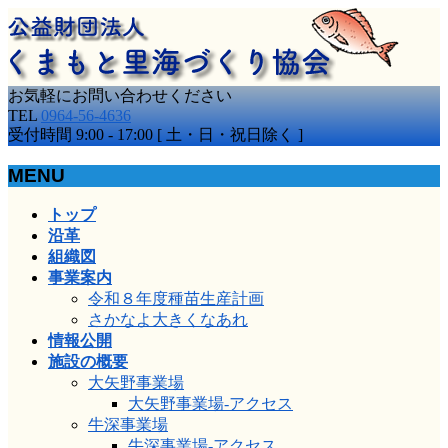
お気軽にお問い合わせください
TEL
0964-56-4636
受付時間 9:00 - 17:00 [ 土・日・祝日除く ]
MENU
メ
トップ
ニ
沿革
ュ
組織図
ー
事業案内
を
令和８年度種苗生産計画
飛
さかなよ大きくなあれ
ば
情報公開
す
施設の概要
大矢野事業場
大矢野事業場-アクセス
牛深事業場
牛深事業場-アクセス