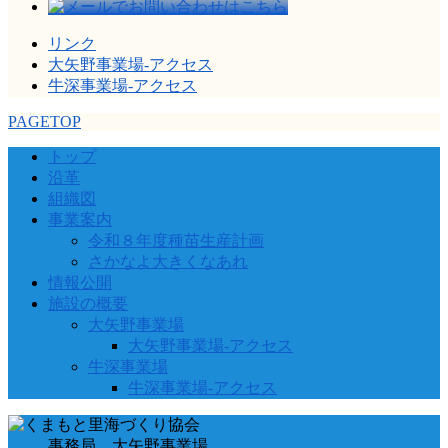
リンク
大矢野事業場-アクセス
牛深事業場-アクセス
PAGETOP
トップ
沿革
組織図
事業案内
令和８年度種苗生産計画
さかなよ大きくなあれ
情報公開
施設の概要
大矢野事業場
大矢野事業場-アクセス
牛深事業場
牛深事業場-アクセス
事務局 大矢野事業場