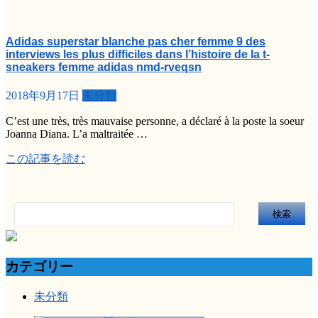
Adidas superstar blanche pas cher femme 9 des
interviews les plus difficiles dans l’histoire de la t-
sneakers femme adidas nmd-rveqsn
2018年9月17日
未分類
C’est une très, très mauvaise personne, a déclaré à la poste la soeur
Joanna Diana. L’a maltraitée …
この記事を読む
検
索:
カテゴリー
未分類