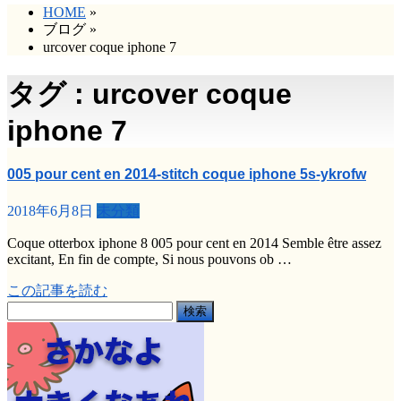
HOME
»
ブログ
»
urcover coque iphone 7
タグ : urcover coque
iphone 7
005 pour cent en 2014-stitch coque iphone 5s-ykrofw
2018年6月8日
未分類
Coque otterbox iphone 8 005 pour cent en 2014 Semble être assez
excitant, En fin de compte, Si nous pouvons ob …
この記事を読む
検
索: