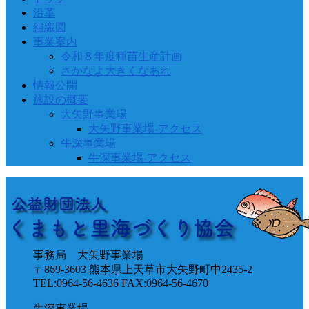
沿革
組織図
事業案内
令和８年度種苗生産計画
さかなよ大きくなあれ
情報公開
施設の概要
大矢野事業場
大矢野事業場-アクセス
牛深事業場
牛深事業場-アクセス
事務局 大矢野事業場
〒869-3603 熊本県上天草市大矢野町中2435-2
TEL:0964-56-4636 FAX:0964-56-4670
牛深事業場