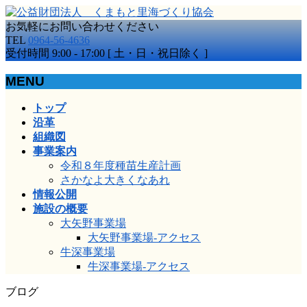
お気軽にお問い合わせください
TEL
0964-56-4636
受付時間 9:00 - 17:00 [ 土・日・祝日除く ]
MENU
メ
トップ
ニ
沿革
ュ
組織図
ー
事業案内
を
令和８年度種苗生産計画
飛
さかなよ大きくなあれ
ば
情報公開
す
施設の概要
大矢野事業場
大矢野事業場-アクセス
牛深事業場
牛深事業場-アクセス
ブログ